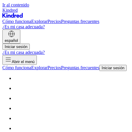
Ir al contenido
Kindred
Cómo funciona
Explorar
Precios
Preguntas frecuentes
¿Es mi casa adecuada?
español
Iniciar sesión
¿Es mi casa adecuada?
Abrir el menú
Cómo funciona
Explorar
Precios
Preguntas frecuentes
Iniciar sesión