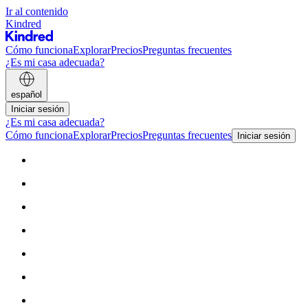
Ir al contenido
Kindred
Cómo funciona
Explorar
Precios
Preguntas frecuentes
¿Es mi casa adecuada?
español
Iniciar sesión
¿Es mi casa adecuada?
Cómo funciona
Explorar
Precios
Preguntas frecuentes
Iniciar sesión