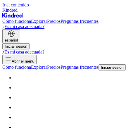
Ir al contenido
Kindred
Cómo funciona
Explorar
Precios
Preguntas frecuentes
¿Es mi casa adecuada?
español
Iniciar sesión
¿Es mi casa adecuada?
Abrir el menú
Cómo funciona
Explorar
Precios
Preguntas frecuentes
Iniciar sesión