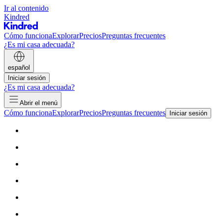
Ir al contenido
Kindred
Cómo funciona
Explorar
Precios
Preguntas frecuentes
¿Es mi casa adecuada?
español
Iniciar sesión
¿Es mi casa adecuada?
Abrir el menú
Cómo funciona
Explorar
Precios
Preguntas frecuentes
Iniciar sesión