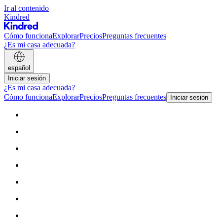
Ir al contenido
Kindred
Cómo funciona
Explorar
Precios
Preguntas frecuentes
¿Es mi casa adecuada?
español
Iniciar sesión
¿Es mi casa adecuada?
Cómo funciona
Explorar
Precios
Preguntas frecuentes
Iniciar sesión