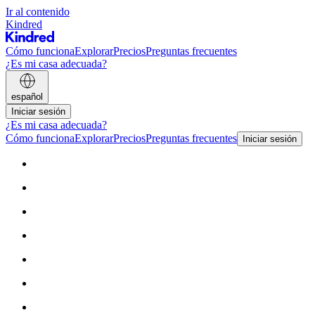
Ir al contenido
Kindred
Cómo funciona
Explorar
Precios
Preguntas frecuentes
¿Es mi casa adecuada?
español
Iniciar sesión
¿Es mi casa adecuada?
Cómo funciona
Explorar
Precios
Preguntas frecuentes
Iniciar sesión