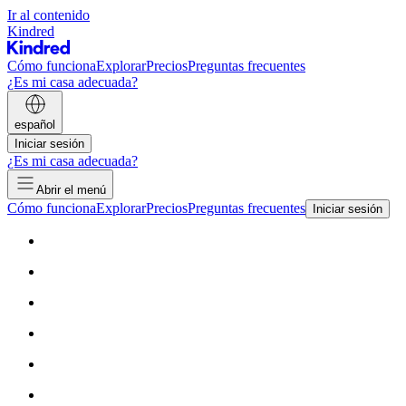
Ir al contenido
Kindred
Cómo funciona
Explorar
Precios
Preguntas frecuentes
¿Es mi casa adecuada?
español
Iniciar sesión
¿Es mi casa adecuada?
Abrir el menú
Cómo funciona
Explorar
Precios
Preguntas frecuentes
Iniciar sesión