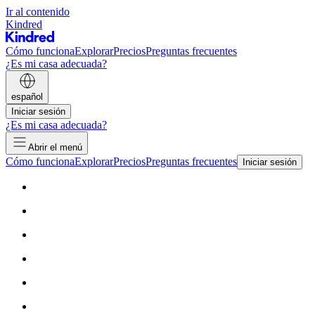
Ir al contenido
Kindred
Cómo funciona
Explorar
Precios
Preguntas frecuentes
¿Es mi casa adecuada?
español
Iniciar sesión
¿Es mi casa adecuada?
Abrir el menú
Cómo funciona
Explorar
Precios
Preguntas frecuentes
Iniciar sesión