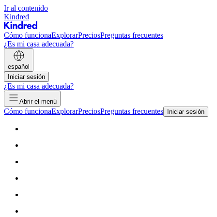
Ir al contenido
Kindred
Cómo funciona
Explorar
Precios
Preguntas frecuentes
¿Es mi casa adecuada?
español
Iniciar sesión
¿Es mi casa adecuada?
Abrir el menú
Cómo funciona
Explorar
Precios
Preguntas frecuentes
Iniciar sesión