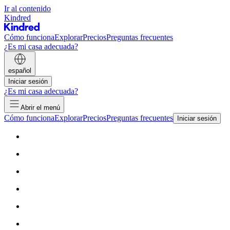
Ir al contenido
Kindred
Cómo funciona
Explorar
Precios
Preguntas frecuentes
¿Es mi casa adecuada?
español
Iniciar sesión
¿Es mi casa adecuada?
Abrir el menú
Cómo funciona
Explorar
Precios
Preguntas frecuentes
Iniciar sesión