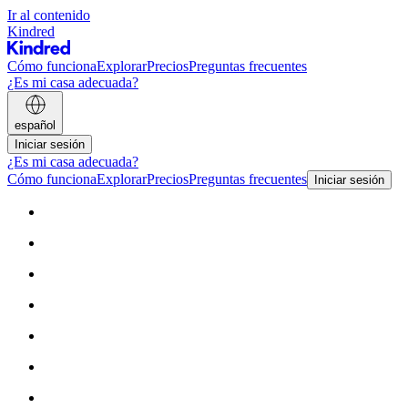
Ir al contenido
Kindred
Cómo funciona
Explorar
Precios
Preguntas frecuentes
¿Es mi casa adecuada?
español
Iniciar sesión
¿Es mi casa adecuada?
Cómo funciona
Explorar
Precios
Preguntas frecuentes
Iniciar sesión