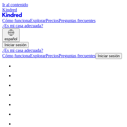
Ir al contenido
Kindred
Cómo funciona
Explorar
Precios
Preguntas frecuentes
¿Es mi casa adecuada?
español
Iniciar sesión
¿Es mi casa adecuada?
Cómo funciona
Explorar
Precios
Preguntas frecuentes
Iniciar sesión