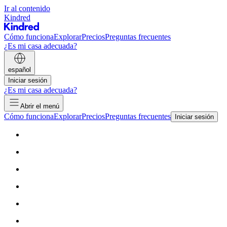
Ir al contenido
Kindred
Cómo funciona
Explorar
Precios
Preguntas frecuentes
¿Es mi casa adecuada?
español
Iniciar sesión
¿Es mi casa adecuada?
Abrir el menú
Cómo funciona
Explorar
Precios
Preguntas frecuentes
Iniciar sesión