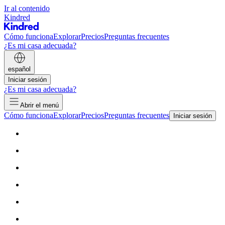
Ir al contenido
Kindred
Cómo funciona
Explorar
Precios
Preguntas frecuentes
¿Es mi casa adecuada?
español
Iniciar sesión
¿Es mi casa adecuada?
Abrir el menú
Cómo funciona
Explorar
Precios
Preguntas frecuentes
Iniciar sesión