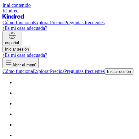
Ir al contenido
Kindred
Cómo funciona
Explorar
Precios
Preguntas frecuentes
¿Es mi casa adecuada?
español
Iniciar sesión
¿Es mi casa adecuada?
Abrir el menú
Cómo funciona
Explorar
Precios
Preguntas frecuentes
Iniciar sesión