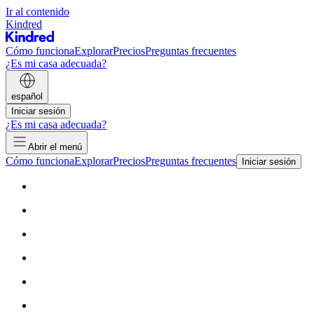
Ir al contenido
Kindred
Cómo funciona
Explorar
Precios
Preguntas frecuentes
¿Es mi casa adecuada?
español
Iniciar sesión
¿Es mi casa adecuada?
Abrir el menú
Cómo funciona
Explorar
Precios
Preguntas frecuentes
Iniciar sesión