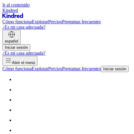
Ir al contenido
Kindred
Cómo funciona
Explorar
Precios
Preguntas frecuentes
¿Es mi casa adecuada?
español
Iniciar sesión
¿Es mi casa adecuada?
Abrir el menú
Cómo funciona
Explorar
Precios
Preguntas frecuentes
Iniciar sesión