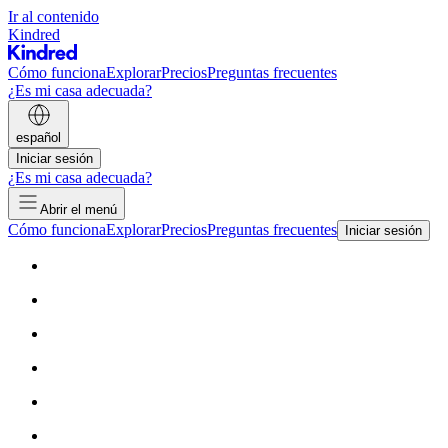
Ir al contenido
Kindred
Cómo funciona
Explorar
Precios
Preguntas frecuentes
¿Es mi casa adecuada?
español
Iniciar sesión
¿Es mi casa adecuada?
Abrir el menú
Cómo funciona
Explorar
Precios
Preguntas frecuentes
Iniciar sesión