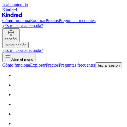
Ir al contenido
Kindred
Cómo funciona
Explorar
Precios
Preguntas frecuentes
¿Es mi casa adecuada?
español
Iniciar sesión
¿Es mi casa adecuada?
Abrir el menú
Cómo funciona
Explorar
Precios
Preguntas frecuentes
Iniciar sesión