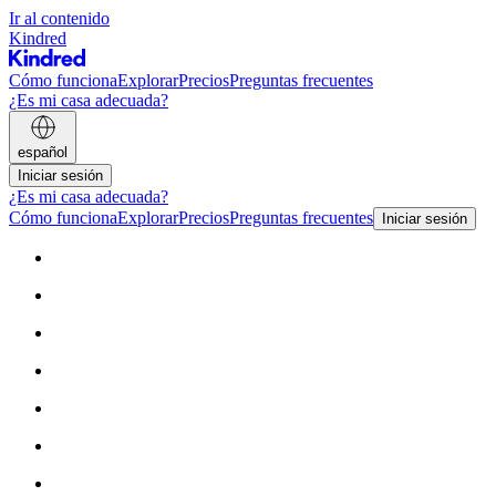
Ir al contenido
Kindred
Cómo funciona
Explorar
Precios
Preguntas frecuentes
¿Es mi casa adecuada?
español
Iniciar sesión
¿Es mi casa adecuada?
Cómo funciona
Explorar
Precios
Preguntas frecuentes
Iniciar sesión