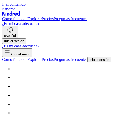
Ir al contenido
Kindred
Cómo funciona
Explorar
Precios
Preguntas frecuentes
¿Es mi casa adecuada?
español
Iniciar sesión
¿Es mi casa adecuada?
Abrir el menú
Cómo funciona
Explorar
Precios
Preguntas frecuentes
Iniciar sesión