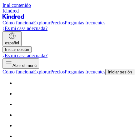
Ir al contenido
Kindred
Cómo funciona
Explorar
Precios
Preguntas frecuentes
¿Es mi casa adecuada?
español
Iniciar sesión
¿Es mi casa adecuada?
Abrir el menú
Cómo funciona
Explorar
Precios
Preguntas frecuentes
Iniciar sesión