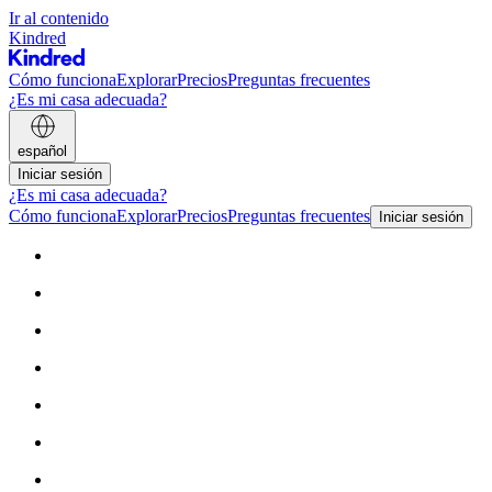
Ir al contenido
Kindred
Cómo funciona
Explorar
Precios
Preguntas frecuentes
¿Es mi casa adecuada?
español
Iniciar sesión
¿Es mi casa adecuada?
Cómo funciona
Explorar
Precios
Preguntas frecuentes
Iniciar sesión