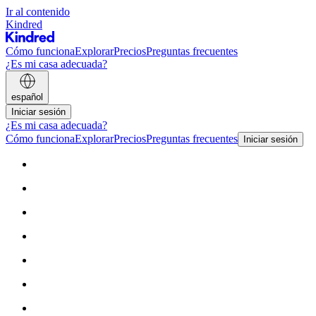
Ir al contenido
Kindred
Cómo funciona
Explorar
Precios
Preguntas frecuentes
¿Es mi casa adecuada?
español
Iniciar sesión
¿Es mi casa adecuada?
Cómo funciona
Explorar
Precios
Preguntas frecuentes
Iniciar sesión