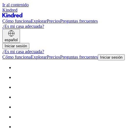
Ir al contenido
Kindred
Cómo funciona
Explorar
Precios
Preguntas frecuentes
¿Es mi casa adecuada?
español
Iniciar sesión
¿Es mi casa adecuada?
Cómo funciona
Explorar
Precios
Preguntas frecuentes
Iniciar sesión