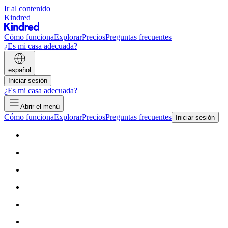
Ir al contenido
Kindred
Cómo funciona
Explorar
Precios
Preguntas frecuentes
¿Es mi casa adecuada?
español
Iniciar sesión
¿Es mi casa adecuada?
Abrir el menú
Cómo funciona
Explorar
Precios
Preguntas frecuentes
Iniciar sesión