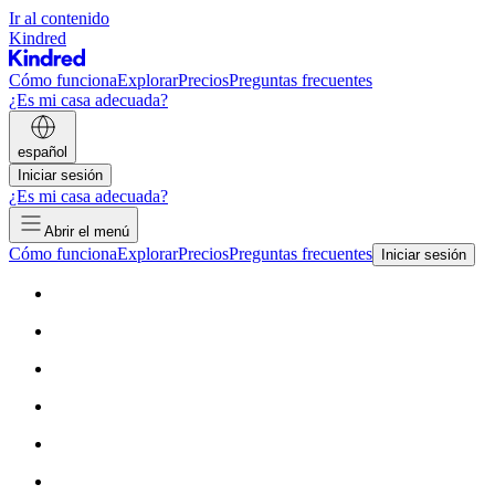
Ir al contenido
Kindred
Cómo funciona
Explorar
Precios
Preguntas frecuentes
¿Es mi casa adecuada?
español
Iniciar sesión
¿Es mi casa adecuada?
Abrir el menú
Cómo funciona
Explorar
Precios
Preguntas frecuentes
Iniciar sesión