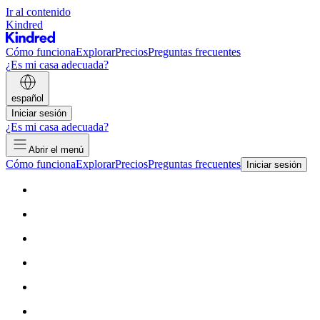
Ir al contenido
Kindred
Cómo funciona
Explorar
Precios
Preguntas frecuentes
¿Es mi casa adecuada?
español
Iniciar sesión
¿Es mi casa adecuada?
Abrir el menú
Cómo funciona
Explorar
Precios
Preguntas frecuentes
Iniciar sesión