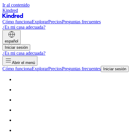
Ir al contenido
Kindred
Cómo funciona
Explorar
Precios
Preguntas frecuentes
¿Es mi casa adecuada?
español
Iniciar sesión
¿Es mi casa adecuada?
Abrir el menú
Cómo funciona
Explorar
Precios
Preguntas frecuentes
Iniciar sesión