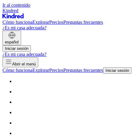
Ir al contenido
Kindred
Cómo funciona
Explorar
Precios
Preguntas frecuentes
¿Es mi casa adecuada?
español
Iniciar sesión
¿Es mi casa adecuada?
Abrir el menú
Cómo funciona
Explorar
Precios
Preguntas frecuentes
Iniciar sesión