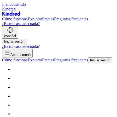
Ir al contenido
Kindred
Cómo funciona
Explorar
Precios
Preguntas frecuentes
¿Es mi casa adecuada?
español
Iniciar sesión
¿Es mi casa adecuada?
Abrir el menú
Cómo funciona
Explorar
Precios
Preguntas frecuentes
Iniciar sesión