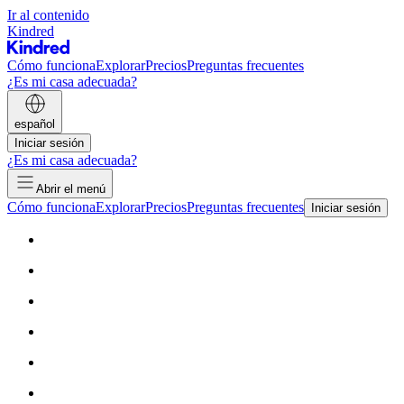
Ir al contenido
Kindred
Cómo funciona
Explorar
Precios
Preguntas frecuentes
¿Es mi casa adecuada?
español
Iniciar sesión
¿Es mi casa adecuada?
Abrir el menú
Cómo funciona
Explorar
Precios
Preguntas frecuentes
Iniciar sesión