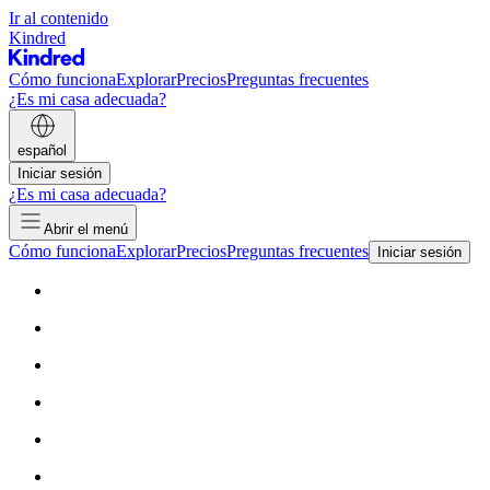
Ir al contenido
Kindred
Cómo funciona
Explorar
Precios
Preguntas frecuentes
¿Es mi casa adecuada?
español
Iniciar sesión
¿Es mi casa adecuada?
Abrir el menú
Cómo funciona
Explorar
Precios
Preguntas frecuentes
Iniciar sesión