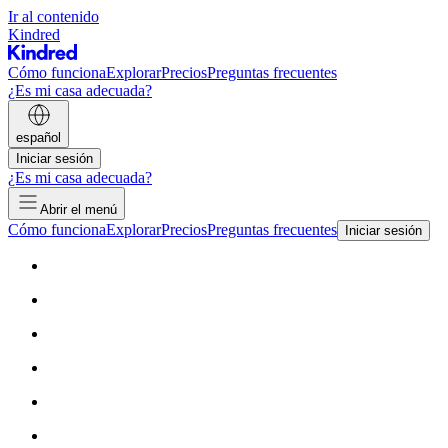
Ir al contenido
Kindred
Cómo funciona
Explorar
Precios
Preguntas frecuentes
¿Es mi casa adecuada?
español
Iniciar sesión
¿Es mi casa adecuada?
Abrir el menú
Cómo funciona
Explorar
Precios
Preguntas frecuentes
Iniciar sesión