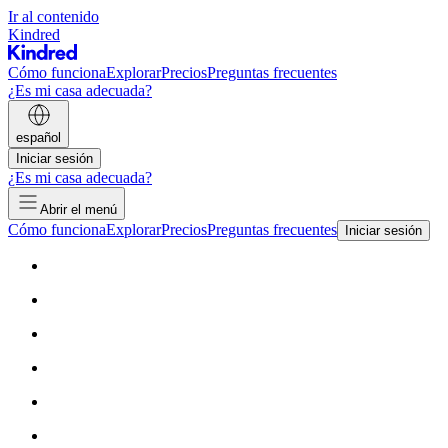
Ir al contenido
Kindred
Cómo funciona
Explorar
Precios
Preguntas frecuentes
¿Es mi casa adecuada?
español
Iniciar sesión
¿Es mi casa adecuada?
Abrir el menú
Cómo funciona
Explorar
Precios
Preguntas frecuentes
Iniciar sesión