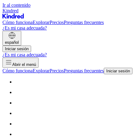
Ir al contenido
Kindred
Cómo funciona
Explorar
Precios
Preguntas frecuentes
¿Es mi casa adecuada?
español
Iniciar sesión
¿Es mi casa adecuada?
Abrir el menú
Cómo funciona
Explorar
Precios
Preguntas frecuentes
Iniciar sesión