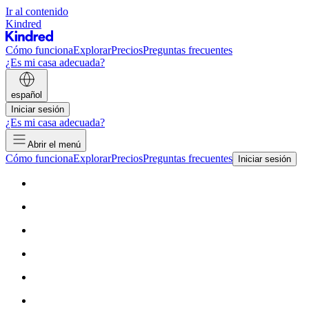
Ir al contenido
Kindred
Cómo funciona
Explorar
Precios
Preguntas frecuentes
¿Es mi casa adecuada?
español
Iniciar sesión
¿Es mi casa adecuada?
Abrir el menú
Cómo funciona
Explorar
Precios
Preguntas frecuentes
Iniciar sesión