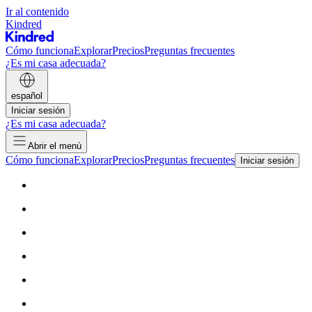
Ir al contenido
Kindred
Cómo funciona
Explorar
Precios
Preguntas frecuentes
¿Es mi casa adecuada?
español
Iniciar sesión
¿Es mi casa adecuada?
Abrir el menú
Cómo funciona
Explorar
Precios
Preguntas frecuentes
Iniciar sesión