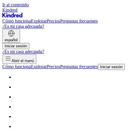
Ir al contenido
Kindred
Cómo funciona
Explorar
Precios
Preguntas frecuentes
¿Es mi casa adecuada?
español
Iniciar sesión
¿Es mi casa adecuada?
Abrir el menú
Cómo funciona
Explorar
Precios
Preguntas frecuentes
Iniciar sesión