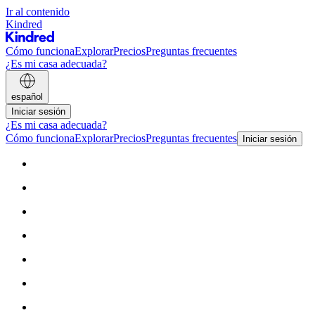
Ir al contenido
Kindred
Cómo funciona
Explorar
Precios
Preguntas frecuentes
¿Es mi casa adecuada?
español
Iniciar sesión
¿Es mi casa adecuada?
Cómo funciona
Explorar
Precios
Preguntas frecuentes
Iniciar sesión