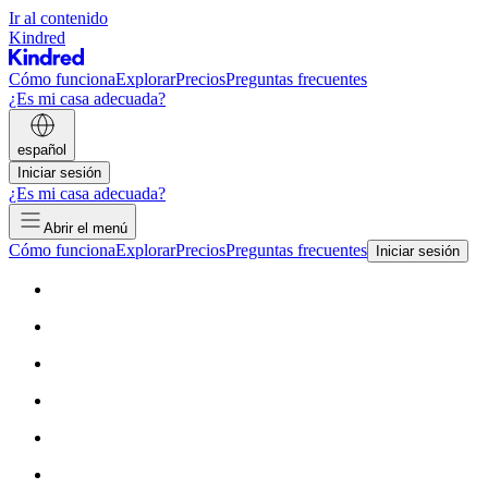
Ir al contenido
Kindred
Cómo funciona
Explorar
Precios
Preguntas frecuentes
¿Es mi casa adecuada?
español
Iniciar sesión
¿Es mi casa adecuada?
Abrir el menú
Cómo funciona
Explorar
Precios
Preguntas frecuentes
Iniciar sesión