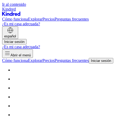
Ir al contenido
Kindred
Cómo funciona
Explorar
Precios
Preguntas frecuentes
¿Es mi casa adecuada?
español
Iniciar sesión
¿Es mi casa adecuada?
Abrir el menú
Cómo funciona
Explorar
Precios
Preguntas frecuentes
Iniciar sesión