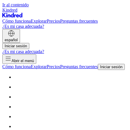
Ir al contenido
Kindred
Cómo funciona
Explorar
Precios
Preguntas frecuentes
¿Es mi casa adecuada?
español
Iniciar sesión
¿Es mi casa adecuada?
Abrir el menú
Cómo funciona
Explorar
Precios
Preguntas frecuentes
Iniciar sesión