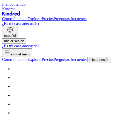
Ir al contenido
Kindred
Cómo funciona
Explorar
Precios
Preguntas frecuentes
¿Es mi casa adecuada?
español
Iniciar sesión
¿Es mi casa adecuada?
Abrir el menú
Cómo funciona
Explorar
Precios
Preguntas frecuentes
Iniciar sesión