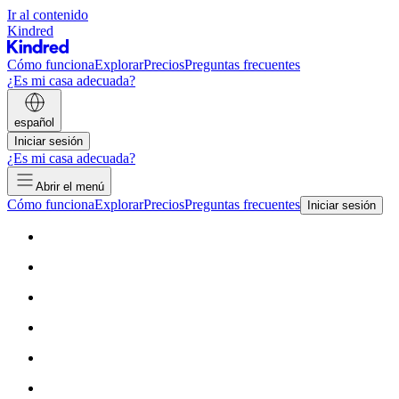
Ir al contenido
Kindred
Cómo funciona
Explorar
Precios
Preguntas frecuentes
¿Es mi casa adecuada?
español
Iniciar sesión
¿Es mi casa adecuada?
Abrir el menú
Cómo funciona
Explorar
Precios
Preguntas frecuentes
Iniciar sesión