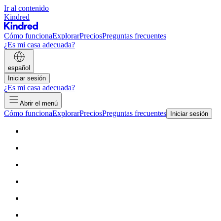
Ir al contenido
Kindred
Cómo funciona
Explorar
Precios
Preguntas frecuentes
¿Es mi casa adecuada?
español
Iniciar sesión
¿Es mi casa adecuada?
Abrir el menú
Cómo funciona
Explorar
Precios
Preguntas frecuentes
Iniciar sesión