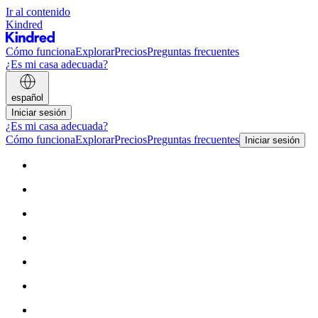
Ir al contenido
Kindred
Cómo funciona
Explorar
Precios
Preguntas frecuentes
¿Es mi casa adecuada?
español
Iniciar sesión
¿Es mi casa adecuada?
Cómo funciona
Explorar
Precios
Preguntas frecuentes
Iniciar sesión