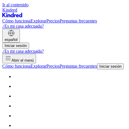
Ir al contenido
Kindred
Cómo funciona
Explorar
Precios
Preguntas frecuentes
¿Es mi casa adecuada?
español
Iniciar sesión
¿Es mi casa adecuada?
Abrir el menú
Cómo funciona
Explorar
Precios
Preguntas frecuentes
Iniciar sesión