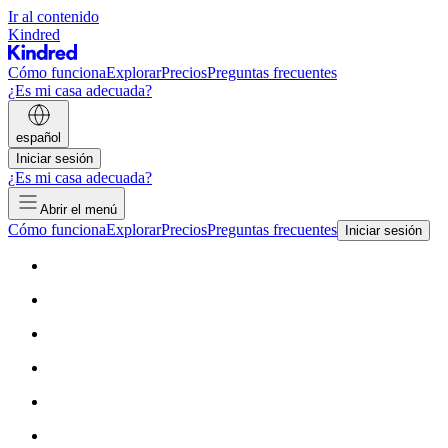
Ir al contenido
Kindred
Cómo funciona
Explorar
Precios
Preguntas frecuentes
¿Es mi casa adecuada?
español
Iniciar sesión
¿Es mi casa adecuada?
Abrir el menú
Cómo funciona
Explorar
Precios
Preguntas frecuentes
Iniciar sesión