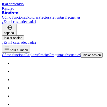
Ir al contenido
Kindred
Cómo funciona
Explorar
Precios
Preguntas frecuentes
¿Es mi casa adecuada?
español
Iniciar sesión
¿Es mi casa adecuada?
Abrir el menú
Cómo funciona
Explorar
Precios
Preguntas frecuentes
Iniciar sesión